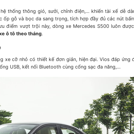
hệ thống thông gió, sưởi, chỉnh điện,… khiến tài xế dễ dà
c ốp gỗ và bọc da sang trọng, tích hợp đầy đủ các nút bấ
ưu điểm vượt trội này, dòng xe Mercedes S500 luôn được
xe ô tô theo tháng
.
9
g xe cỡ nhỏ có thiết kế đơn giản, hiện đại. Vios đáp ứng 
, cổng USB, kết nối Bluetooth cùng cổng sạc đa năng,…