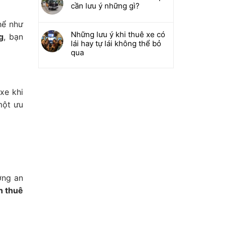
cần lưu ý những gì?
hể như
Những lưu ý khi thuê xe có
g
, bạn
lái hay tự lái không thể bỏ
qua
xe khi
một ưu
ờng an
n thuê