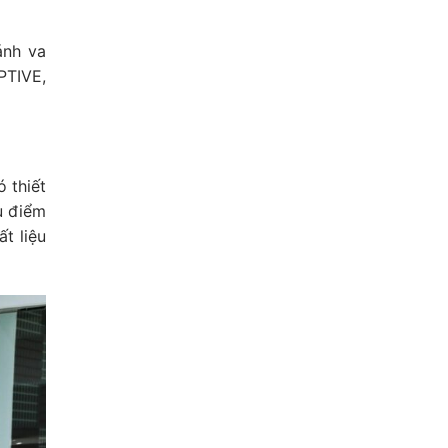
ánh va
PTIVE,
 thiết
u điểm
t liệu