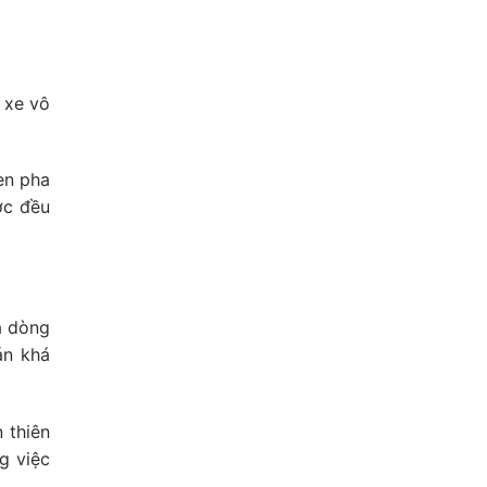
n xe vô
èn pha
ớc đều
à dòng
án khá
 thiên
g việc