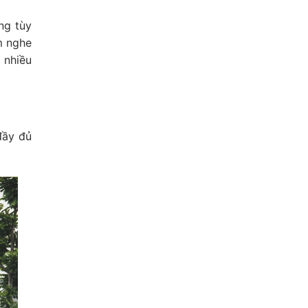
ng tùy
m nghe
 nhiều
đầy đủ