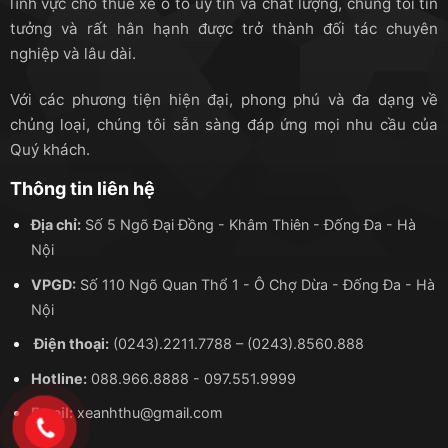
lĩnh vực cho thuê xe ô tô uy tín và chất lượng, chúng tôi tin
thuê xe đi tỉnh
, tuy phần cốp không lớn nhưng bù lại
tưởng và rất hân hạnh được trở thành đối tác chuyên
phần khoang hành khách lại khá rộng rãi, thoải mái để
nghiệp và lâu dài.
đồ ở phần khoang ngồi. Ghế ngồi của xe có chế độ
ngả theo nhu cầu của người dùng, giúp quý vị có thể
Với các phương tiện hiện đại, phong phú và đa dạng về
thoải mái di chuyển trên mọi chặng đường mà không
chủng loại, chúng tôi sẵn sàng đáp ứng mọi nhu cầu của
lo mệt mỏi hay đau cơ.
Quý khách.
Gầm xe cao cũng là một ưu điểm của dòng xe này, với
Thông tin liên hệ
những địa hình hiểm trở, khó khăn thì đây là lựa chọn
Địa chỉ:
Số 5 Ngõ Đại Đồng - Khâm Thiên - Đống Đa - Hà
thích hợp nhất. Xe 16 chỗ thường được các gia đình,
Nội
doanh nghiệp nhỏ, … lựa chọn để di chuyển khi đi ra
ngoại thành.
VPGD:
Số 110 Ngõ Quan Thổ 1 - Ô Chợ Dừa - Đống Đa - Hà
Nội
Các
dòng xe 16
chỗ
hiện có tại xe Anh Thư:
Điện thoại:
(0243).2211.7788
–
(0243).8560.888
Hiace 16 chỗ
Hotline:
088.966.8888
-
097.551.9999
Email:
xeanhthu@gmail.com
Transit 16 chỗ