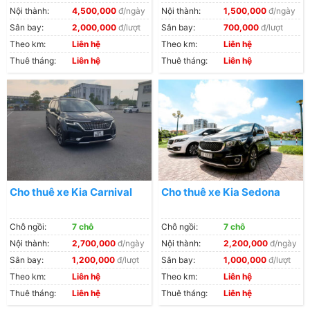
Nội thành:
4,500,000
đ/ngày
Nội thành:
1,500,000
đ/ngày
thuê xe đi tỉnh với các chủng loại xe khác nhau, đa
Sân bay:
2,000,000
đ/lượt
Sân bay:
700,000
đ/lượt
dạng về mẫu mã đáp ứng mọi nhu cầu của khách
Theo km:
Liên hệ
Theo km:
Liên hệ
hàng.
Thuê tháng:
Liên hệ
Thuê tháng:
Liên hệ
Các dòng xe sử dụng cho dịch vụ thuê xe đi tỉnh tại
xe Anh Thư
Có nhiều năm trong lĩnh vực thuê xe, xe Anh Thư luôn
là đơn vị đầu trong cung cấp dịch vụ thuê xe đi tỉnh.
Với phương châm” khách hàng là thượng đế”, Anh Thư
trở thành địa chỉ cho thuê xe tin cậy, được nhiều đơn
vị, doanh nghiệp tin tưởng tìm đến khi có nhu cầu thuê
Cho thuê xe Kia Carnival
Cho thuê xe Kia Sedona
xe. Những dòng xe được khách hàng lựa chọn thuê đi
tỉnh nhiều nhất tại
Xe Anh Thư:
Chỗ ngồi:
7 chỗ
Chỗ ngồi:
7 chỗ
Nội thành:
2,700,000
đ/ngày
Nội thành:
2,200,000
đ/ngày
Dòng xe 7 chỗ
Sân bay:
1,200,000
đ/lượt
Sân bay:
1,000,000
đ/lượt
Theo km:
Liên hệ
Theo km:
Liên hệ
Các loại xe trong phân khúc dòng xe 7 chỗ được nhiều
Thuê tháng:
Liên hệ
Thuê tháng:
Liên hệ
người lựa chọn, đặt biệt là các hộ gia đình. Với nhu cầu