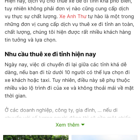
Hiện nay, dịch vụ cho thuê xe để đi tỉnh khá phổ biến,
tuy nhiên không phải đơn vị nào cũng cung cấp dịch
vụ thực sự chất lượng.
Xe Anh Thư
tự hào là một trong
những đơn vị cung cấp dịch vụ thuê xe đi tỉnh an toàn,
chất lượng, chúng tôi hiện được rất nhiều khách hàng
tin tưởng và lựa chọn.
Nhu cầu thuê xe đi tỉnh hiện nay
Ngày nay, việc di chuyển đi lại giữa các tỉnh khá dễ
dàng, nếu bạn đi từ dưới 10 người có thể lựa chọn đi
xe khách hoặc taxi. Tuy nhiên, điều này sẽ phụ thuộc
nhiều vào lộ trình đi của xe và không thoải mái về mặt
thời gian.
Ở các doanh nghiệp, công ty, gia đình, … nếu di
chuyển với số lượng người đông thì sẽ cần một chiếc
Xem thêm
xe cỡ lớn, không gian rộng rãi hơn. Do đó, nhiều khách
hàng đã tìm đến dịch vụ thuê xe đi tỉnh.