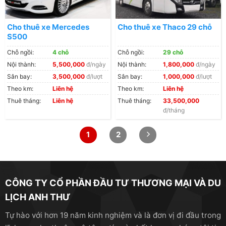
Cho thuê xe Sedona
Cho thuê xe Mercedes
Cho thuê xe Thaco 29 chỗ
Dòng xe 16 chỗ
S500
Chỗ ngồi:
4 chỗ
Chỗ ngồi:
29 chỗ
Nội thành:
5,500,000
đ/ngày
Nội thành:
1,800,000
đ/ngày
Sân bay:
3,500,000
đ/lượt
Sân bay:
1,000,000
đ/lượt
Theo km:
Liên hệ
Theo km:
Liên hệ
Thuê tháng:
Liên hệ
Thuê tháng:
33,500,000
đ/tháng
1
2
CÔNG TY CỔ PHẦN ĐẦU TƯ THƯƠNG MẠI VÀ DU
Dòng xe 16 chỗ tại xe Anh Thư
LỊCH ANH THƯ
Tự hào với hơn 19 năm kinh nghiệm và là đơn vị đi đầu trong
Xe 16 chỗ cũng là dòng xe được sử dụng cho dịch vụ