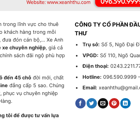
 trong lĩnh vực cho thuê
CÔNG TY CỔ PHẦN ĐẦU
ho khách hàng trong mỗi
THƯ
c, đưa đón cán bộ,… Xe Anh
Trụ sở:
Số 5, Ngõ Đại Đ
ê xe chuyên nghiệp
, giá cả
VPGD:
Số 110, Ngõ Quan
chính sách đãi ngộ phù hợp
Điện thoại:
0243.2211.7
Hotline:
096.590.9999 –
hỗ đến 45 chỗ
đời mới, chất
ine
đẳng cấp 5 sao. Chúng
Email:
xeanhthu@gmail
, phục vụ chuyên nghiệp
Hàng.
g tôi để được tư vấn lựa