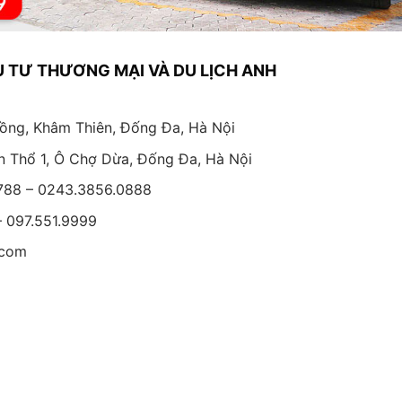
 TƯ THƯƠNG MẠI VÀ DU LỊCH ANH
ồng, Khâm Thiên, Đống Đa, Hà Nội
 Thổ 1, Ô Chợ Dừa, Đống Đa, Hà Nội
788 – 0243.3856.0888
 097.551.9999
.com