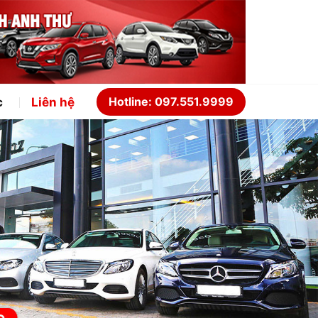
Hotline: 097.551.9999
c
Liên hệ