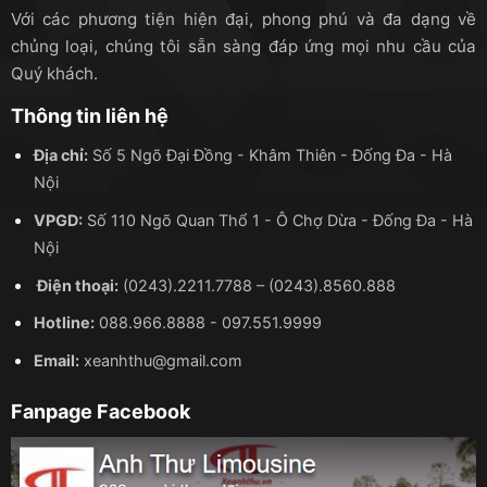
Với các phương tiện hiện đại, phong phú và đa dạng về
chủng loại, chúng tôi sẵn sàng đáp ứng mọi nhu cầu của
Quý khách.
Những điều cần lưu ý khi thuê xe 7 chỗ
Thông tin liên hệ
Khi lựa chọn dịch vụ thuê xe, nhiều khách hàng không
Địa chỉ:
Số 5 Ngõ Đại Đồng - Khâm Thiên - Đống Đa - Hà
để ý đã gặp phải rất nhiều rắc rối như chất lượng xe
Nội
nhận không như hợp đồng đã ký, phát sinh các chi phí
VPGD:
Số 110 Ngõ Quan Thổ 1 - Ô Chợ Dừa - Đống Đa - Hà
phụ khác… Do đó, để tránh trường hợp “mất tiền oan”,
Nội
bạn nên chú ý những điều sau:
Điện thoại:
(0243).2211.7788
–
(0243).8560.888
Xác định mục đích khi thuê xe
Hotline:
088.966.8888
-
097.551.9999
Trước khi thuê xe, bạn nên xác định được mục đích
Email:
xeanhthu@gmail.com
thuê xe là gì? Muốn thuê xe đi đâu? Đi trong bao lâu?
Địa hình di chuyển như thế nào? … Khi đã xác định
Fanpage Facebook
được mục đích thuê xe, bạn có thể dễ dàng chọn được
gói dịch vụ cần thuê và lựa chọn được chiếc xe ưng ý
nhất với sở thích và nhu cầu sử dụng.