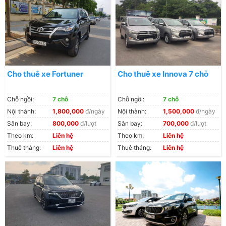
Cho thuê xe Fortuner
Cho thuê xe Innova 7 chỗ
Chỗ ngồi:
7 chỗ
Chỗ ngồi:
7 chỗ
Nội thành:
1,800,000
đ/ngày
Nội thành:
1,500,000
đ/ngày
Sân bay:
800,000
đ/lượt
Sân bay:
700,000
đ/lượt
Theo km:
Liên hệ
Theo km:
Liên hệ
Nhu cầu thuê xe 7 chỗ ngày càng tăng cao
Thuê tháng:
Liên hệ
Thuê tháng:
Liên hệ
Bên cạnh đó, với những chuyến đi du lịch, công tác xa,
với dịch vụ thuê xe bạn có thể chủ động thời gian mà
không cần phải xếp hàng mua vé hay bắt xe dọc
đường. Việc thuê xe ô tô tự lái hoặc có lái sẽ là sự lựa