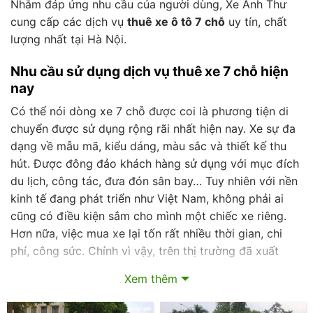
Nhằm đáp ứng nhu cầu của người dùng, Xe Anh Thư
cung cấp các dịch vụ
thuê xe ô tô 7 chỗ
uy tín, chất
lượng nhất tại Hà Nội.
Nhu cầu sử dụng dịch vụ thuê xe 7 chỗ hiện
nay
Có thể nói dòng xe 7 chỗ được coi là phương tiện di
chuyển được sử dụng rộng rãi nhất hiện nay. Xe sự đa
dạng về mẫu mã, kiểu dáng, màu sắc và thiết kế thu
hút. Được đông đảo khách hàng sử dụng với mục đích
du lịch, công tác, đưa đón sân bay… Tuy nhiên với nền
kinh tế đang phát triển như Việt Nam, không phải ai
cũng có điều kiện sắm cho mình một chiếc xe riêng.
Hơn nữa, việc mua xe lại tốn rất nhiều thời gian, chi
phí, công sức. Chính vì vậy, trên thị trường đã xuất
hiện dịch vụ cho những khách hàng
cần thuê xe 7 chỗ
Xem thêm
tốt nhất.