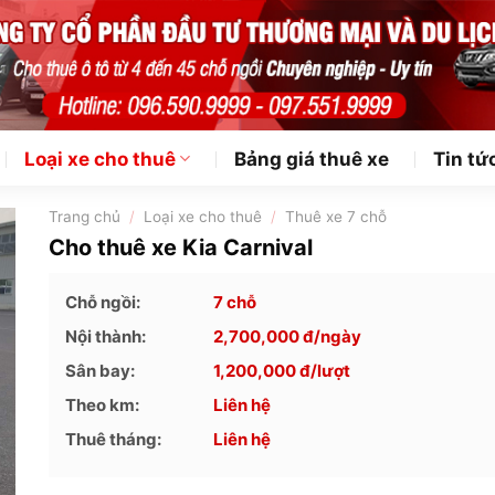
Loại xe cho thuê
Bảng giá thuê xe
Tin tứ
Trang chủ
/
Loại xe cho thuê
/
Thuê xe 7 chỗ
Cho thuê xe Kia Carnival
Chỗ ngồi:
7 chỗ
Nội thành:
2,700,000
đ/ngày
Sân bay:
1,200,000
đ/lượt
Theo km:
Liên hệ
Thuê tháng:
Liên hệ