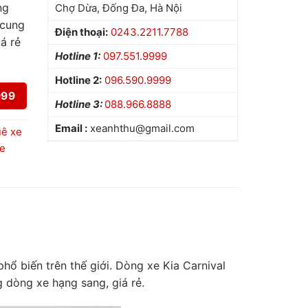
ng
Chợ Dừa, Đống Đa, Hà Nội
 cung
Điện thoại:
0243.2211.7788
iá rẻ
Hotline 1:
097.551.9999
Hotline 2:
096.590.9999
999
Hotline 3:
088.966.8888
Email :
xeanhthu@gmail.com
ê xe
e
ổ biến trên thế giới. Dòng xe Kia Carnival
g dòng xe hạng sang, giá rẻ.