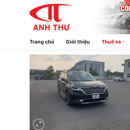
Chuyển
đến
nội
dung
Trang chủ
Giới thiệu
Thuê xe