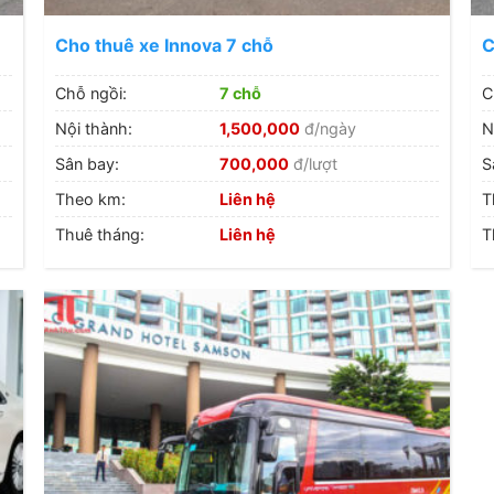
Cho thuê xe Innova 7 chỗ
C
Chỗ ngồi:
7 chỗ
C
Nội thành:
1,500,000
đ/ngày
N
Sân bay:
700,000
đ/lượt
S
Theo km:
Liên hệ
T
Thuê tháng:
Liên hệ
T