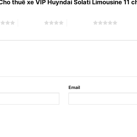
“Cho thuê xe VIP Huyndai Solati Limousine 11 
o
4 trên 5 sao
5 trên 5 sao
Email