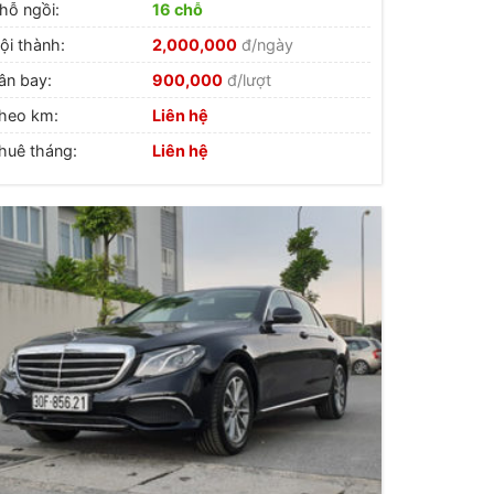
hỗ ngồi:
16 chỗ
ội thành:
2,000,000
đ/ngày
ân bay:
900,000
đ/lượt
heo km:
Liên hệ
huê tháng:
Liên hệ