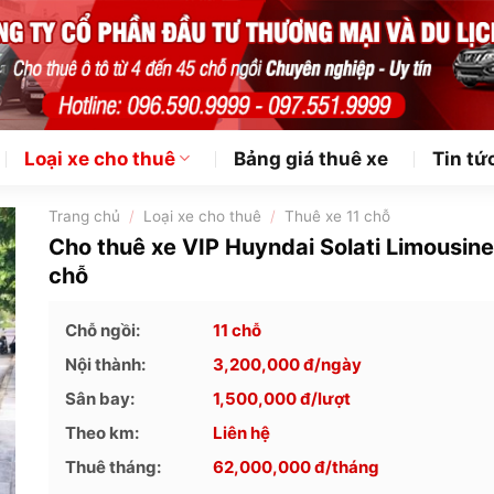
Loại xe cho thuê
Bảng giá thuê xe
Tin tứ
Trang chủ
/
Loại xe cho thuê
/
Thuê xe 11 chỗ
Cho thuê xe VIP Huyndai Solati Limousine
chỗ
Chỗ ngồi:
11 chỗ
Nội thành:
3,200,000
đ/ngày
Sân bay:
1,500,000
đ/lượt
Theo km:
Liên hệ
Thuê tháng:
62,000,000
đ/tháng