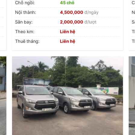
Chỗ ngồi:
45 chỗ
C
Nội thành:
4,500,000
đ/ngày
N
Sân bay:
2,000,000
đ/lượt
S
Theo km:
Liên hệ
T
Thuê tháng:
Liên hệ
T