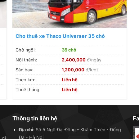
Cho thuê xe Thaco Universer 35 chỗ
Chỗ ngồi:
35 chỗ
Nội thành:
2,400,000
đ/ngày
Sân bay:
1,200,000
đ/lượt
Theo km:
Liên hệ
Thuê tháng:
Liên hệ
Thông tin liên hệ
F
Địa chỉ:
Số 5 Ngõ Đại Đồng - Khâm Thiên - Đống
Đa - Hà Nội
 đi