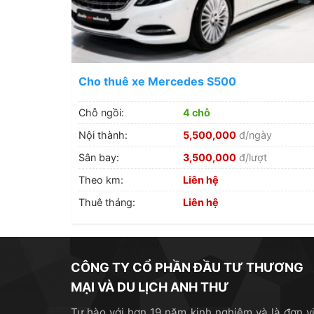
Cho thuê xe Mercedes S500
Chỗ ngồi:
4 chỗ
Nội thành:
5,500,000
đ/ngày
Sân bay:
3,500,000
đ/lượt
Theo km:
Liên hệ
Thuê tháng:
Liên hệ
CÔNG TY CỔ PHẦN ĐẦU TƯ THƯƠNG
MẠI VÀ DU LỊCH ANH THƯ
Tự hào với hơn 19 năm kinh nghiệm và là đơn vị