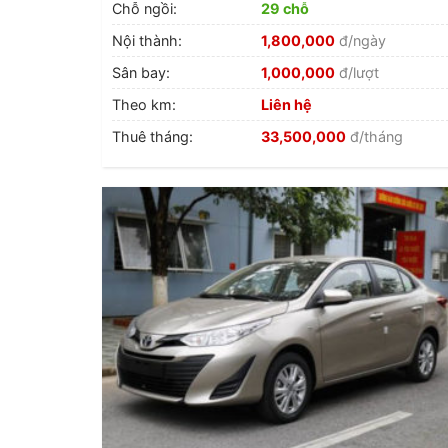
Chỗ ngồi:
29 chỗ
Nội thành:
1,800,000
đ/ngày
Sân bay:
1,000,000
đ/lượt
Theo km:
Liên hệ
Thuê tháng:
33,500,000
đ/tháng