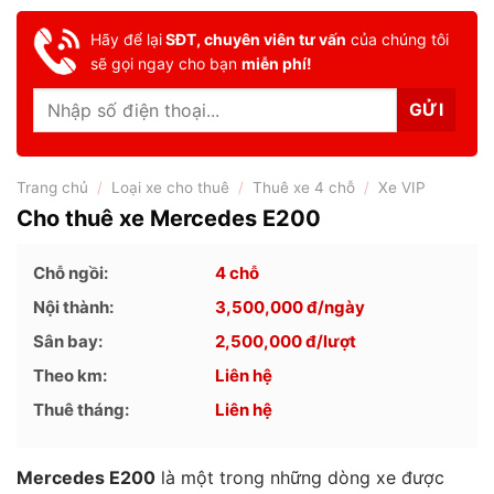
Hãy để lại
SĐT, chuyên viên tư vấn
của chúng tôi
sẽ gọi ngay cho bạn
miễn phí!
Trang chủ
/
Loại xe cho thuê
/
Thuê xe 4 chỗ
/
Xe VIP
Cho thuê xe Mercedes E200
Chỗ ngồi:
4 chỗ
Nội thành:
3,500,000
đ/ngày
Sân bay:
2,500,000
đ/lượt
Theo km:
Liên hệ
Thuê tháng:
Liên hệ
Mercedes E200
là một trong những dòng xe được