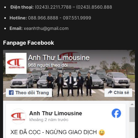
Điện thoại:
(0243).2211.7788
–
(0243).8560.888
Hotline:
088.966.8888
-
097.551.9999
Email:
xeanhthu@gmail.com
Fanpage Facebook