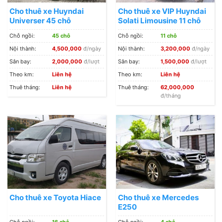
Cho thuê xe Huyndai
Cho thuê xe VIP Huyndai
Universer 45 chỗ
Solati Limousine 11 chỗ
Chỗ ngồi:
45 chỗ
Chỗ ngồi:
11 chỗ
Nội thành:
4,500,000
đ/ngày
Nội thành:
3,200,000
đ/ngày
Sân bay:
2,000,000
đ/lượt
Sân bay:
1,500,000
đ/lượt
Theo km:
Liên hệ
Theo km:
Liên hệ
Thuê tháng:
Liên hệ
Thuê tháng:
62,000,000
đ/tháng
Cho thuê xe Toyota Hiace
Cho thuê xe Mercedes
E250
Chỗ ngồi:
16 chỗ
Chỗ ngồi:
4 chỗ