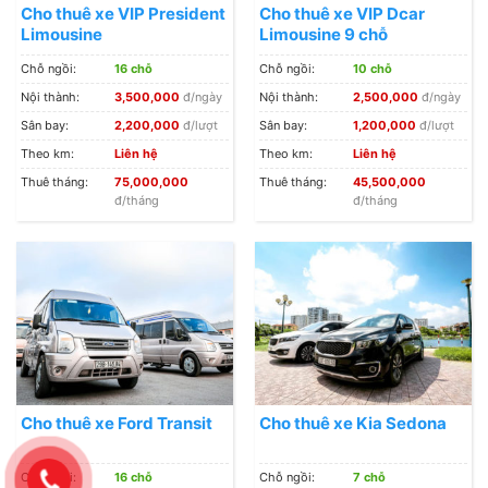
Cho thuê xe VIP President
Cho thuê xe VIP Dcar
Limousine
Limousine 9 chỗ
Chỗ ngồi:
16 chỗ
Chỗ ngồi:
10 chỗ
Nội thành:
3,500,000
đ/ngày
Nội thành:
2,500,000
đ/ngày
Sân bay:
2,200,000
đ/lượt
Sân bay:
1,200,000
đ/lượt
Theo km:
Liên hệ
Theo km:
Liên hệ
Thuê tháng:
75,000,000
Thuê tháng:
45,500,000
đ/tháng
đ/tháng
Cho thuê xe Ford Transit
Cho thuê xe Kia Sedona
Chỗ ngồi:
16 chỗ
Chỗ ngồi:
7 chỗ