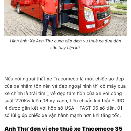
Hình ảnh: Xe Anh Thư cung cấp dịch vụ thuê xe đưa đón
sân bay tiện lợi.
Nếu nói ngoại thất xe Tracomeco là một chiếc áo đẹp
của xe nhằm tôn nên vẻ đẹp ngoại hình thì cỗ máy của
xe chính là trái tim _ vẻ đẹp tâm hồn của xe với công
suất 220Kw kiểu 06 xy xanh, tiêu chuẩn khí thải EURO
4 được gắn kết với hộp số USA – FAST 06 số tiến, 01
số lùi giúp chiếc xe vận hành mạnh hơn khi tăng tốc.
Anh Thư đơn vị cho thuê xe Tracomeco 35