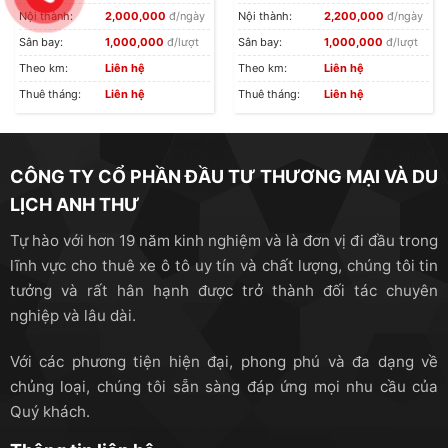
Nội thành:
2,000,000
đ/ngày
Nội thành:
2,200,000
đ/ngày
Sân bay:
1,000,000
đ/lượt
Sân bay:
1,000,000
đ/lượt
Theo km:
Liên hệ
Theo km:
Liên hệ
Thuê tháng:
Liên hệ
Thuê tháng:
Liên hệ
CÔNG TY CỔ PHẦN ĐẦU TƯ THƯƠNG MẠI VÀ DU
LỊCH ANH THƯ
Tự hào với hơn 19 năm kinh nghiệm và là đơn vị đi đầu trong
lĩnh vực cho thuê xe ô tô uy tín và chất lượng, chúng tôi tin
tưởng và rất hân hạnh được trở thành đối tác chuyên
nghiệp và lâu dài.
Với các phương tiện hiện đại, phong phú và đa dạng về
chủng loại, chúng tôi sẵn sàng đáp ứng mọi nhu cầu của
Quý khách.