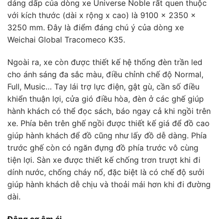
dáng dấp của dòng xe Universe Noble rất quen thuộc
với kích thước (dài x rộng x cao) là 9100 x 2350 x
3250 mm. Đây là điểm đáng chú ý của dòng xe
Weichai Global Tracomeco K35.
Ngoài ra, xe còn được thiết kế hệ thống đèn trần led
cho ánh sáng đa sắc màu, điều chỉnh chế độ Normal,
Full, Music… Tay lái trợ lực điện, gật gù, cần số điều
khiển thuận lợi, cửa gió điều hòa, đèn ở các ghế giúp
hành khách có thể đọc sách, báo ngay cả khi ngồi trên
xe. Phía bên trên ghế ngồi được thiết kế giá để đồ cao
giúp hành khách để đồ cũng như lấy đồ dễ dàng. Phía
trước ghế còn có ngăn đựng đồ phía trước vô cùng
tiện lợi. Sàn xe được thiết kế chống trơn trượt khi đi
dính nước, chống cháy nổ, đặc biệt là có chế độ sưởi
giúp hành khách dễ chịu và thoải mái hơn khi đi đường
dài.
Động cơ êm ái