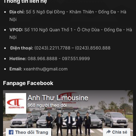
Thông tin liên hệ
Địa chỉ:
Số 5 Ngõ Đại Đồng - Khâm Thiên - Đống Đa - Hà
Nội
VPGD:
Số 110 Ngõ Quan Thổ 1 - Ô Chợ Dừa - Đống Đa - Hà
Nội
Điện thoại:
(0243).2211.7788
–
(0243).8560.888
Hotline:
088.966.8888
-
097.551.9999
Email:
xeanhthu@gmail.com
Fanpage Facebook