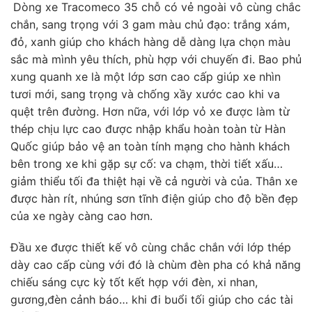
Dòng xe Tracomeco 35 chỗ có vẻ ngoài vô cùng chắc
chắn, sang trọng với 3 gam màu chủ đạo: trắng xám,
đỏ, xanh giúp cho khách hàng dễ dàng lựa chọn màu
sắc mà mình yêu thích, phù hợp với chuyến đi. Bao phủ
xung quanh xe là một lớp sơn cao cấp giúp xe nhìn
tươi mới, sang trọng và chống xầy xước cao khi va
quệt trên đường. Hơn nữa, với lớp vỏ xe được làm từ
thép chịu lực cao được nhập khẩu hoàn toàn từ Hàn
Quốc giúp bảo vệ an toàn tính mạng cho hành khách
bên trong xe khi gặp sự cố: va chạm, thời tiết xấu…
giảm thiểu tối đa thiệt hại về cả người và của. Thân xe
được hàn rít, nhúng sơn tĩnh điện giúp cho độ bền đẹp
của xe ngày càng cao hơn.
Đầu xe được thiết kế vô cùng chắc chắn với lớp thép
dày cao cấp cùng với đó là chùm đèn pha có khả năng
chiếu sáng cực kỳ tốt kết hợp với đèn, xi nhan,
gương,đèn cảnh báo… khi đi buổi tối giúp cho các tài