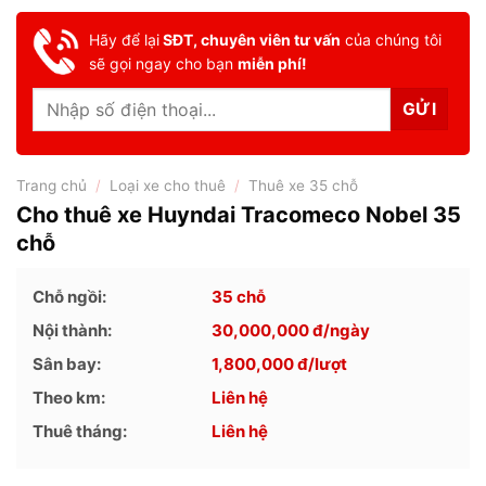
Hãy để lại
SĐT, chuyên viên tư vấn
của chúng tôi
sẽ gọi ngay cho bạn
miễn phí!
Trang chủ
/
Loại xe cho thuê
/
Thuê xe 35 chỗ
Cho thuê xe Huyndai Tracomeco Nobel 35
chỗ
Chỗ ngồi:
35 chỗ
Nội thành:
30,000,000
đ/ngày
Sân bay:
1,800,000
đ/lượt
Theo km:
Liên hệ
Thuê tháng:
Liên hệ