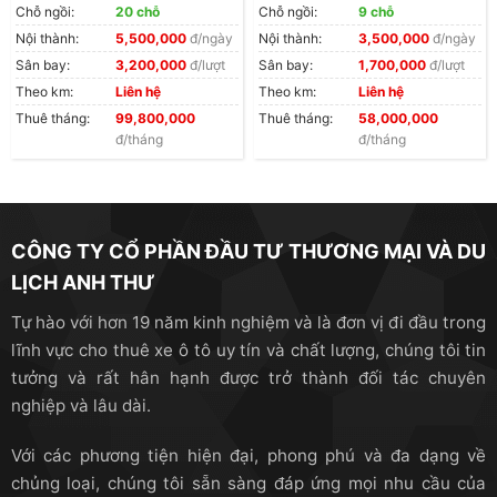
Chỗ ngồi:
20 chỗ
Chỗ ngồi:
9 chỗ
Hình ảnh: Xe Limousine sang trọng, quý phái
Nội thành:
5,500,000
đ/ngày
Nội thành:
3,500,000
đ/ngày
Sân bay:
3,200,000
đ/lượt
Sân bay:
1,700,000
đ/lượt
Theo km:
Liên hệ
Theo km:
Liên hệ
Khi xã hội phát triển hiện đại hơn, chất lượng cuộc
Thuê tháng:
99,800,000
Thuê tháng:
58,000,000
sống đi lên, xu thế thay đổi quan điểm từ “Ăn chắc,
đ/tháng
đ/tháng
mặc bền” chuyển hướng sang “Ăn ngon, mặc đẹp”, thì
nhu cầu của con người cũng đòi hỏi cao hơn. Chính vì
thế, nhu cầu sở hữu hay sử dụng những chiếc xe
Limousine chất lượng cao trở nên phổ biến rộng rãi
CÔNG TY CỔ PHẦN ĐẦU TƯ THƯƠNG MẠI VÀ DU
hơn không còn bó hẹp trong phạm vi giới thượng lưu
LỊCH ANH THƯ
nữa.
Tự hào với hơn 19 năm kinh nghiệm và là đơn vị đi đầu trong
Xu thế dùng xe Limousine tại Việt Nam
lĩnh vực cho thuê xe ô tô uy tín và chất lượng, chúng tôi tin
tưởng và rất hân hạnh được trở thành đối tác chuyên
Cũng không nằm ngoài xu thế của thế giới, những
nghiệp và lâu dài.
chiếc xe tiện nghi sang trọng cũng được phổ biến rộng
rãi tại Việt Nam. Tuy nhiên theo thời gian, dòng xe
Với các phương tiện hiện đại, phong phú và đa dạng về
Limousine được phát triển với nhiều phiên bản hơn để
chủng loại, chúng tôi sẵn sàng đáp ứng mọi nhu cầu của
đáp ứng đa dạng các nhu cầu của khách hàng.