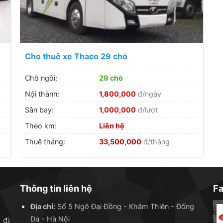
Cho thuê xe Thaco 29 chỗ
Chỗ ngồi:
29 chỗ
Nội thành:
1,800,000
đ/ngày
Sân bay:
1,000,000
đ/lượt
Theo km:
Liên hệ
Thuê tháng:
33,500,000
đ/tháng
Thông tin liên hệ
F
Địa chỉ:
Số 5 Ngõ Đại Đồng - Khâm Thiên - Đống
Đa - Hà Nội
 đi