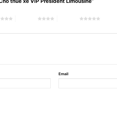
“Cho thuê xe VIP President Limousine”
o
4 trên 5 sao
5 trên 5 sao
Email