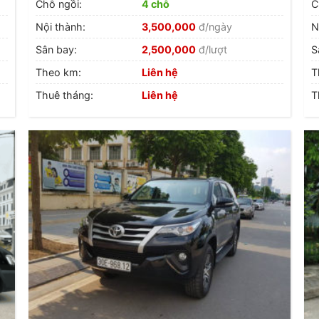
Chỗ ngồi:
4 chỗ
C
Nội thành:
3,500,000
đ/ngày
N
Sân bay:
2,500,000
đ/lượt
S
Theo km:
Liên hệ
T
Thuê tháng:
Liên hệ
T