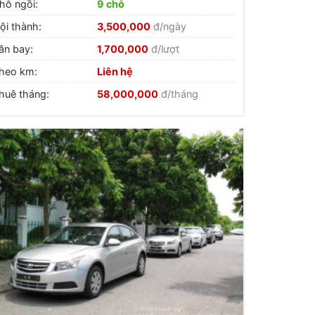
hỗ ngồi:
9 chỗ
ội thành:
3,500,000
đ/ngày
ân bay:
1,700,000
đ/lượt
heo km:
Liên hệ
huê tháng:
58,000,000
đ/tháng