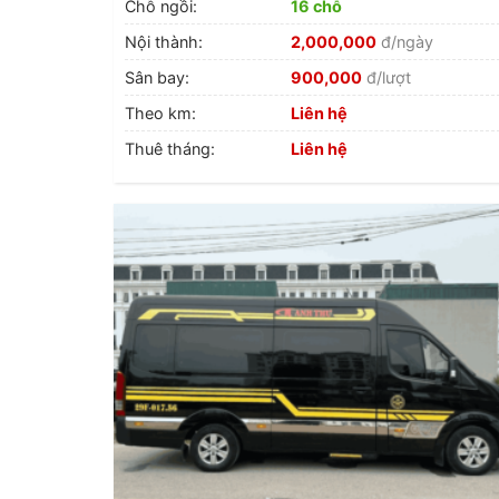
Chỗ ngồi:
16 chỗ
Nội thành:
2,000,000
đ/ngày
Sân bay:
900,000
đ/lượt
Theo km:
Liên hệ
Thuê tháng:
Liên hệ