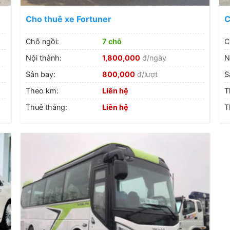
Cho thuê xe Fortuner
C
Chỗ ngồi:
7 chỗ
C
Nội thành:
1,800,000
đ/ngày
N
Sân bay:
800,000
đ/lượt
S
Theo km:
Liên hệ
T
Thuê tháng:
Liên hệ
T