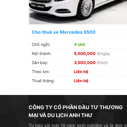
Cho thuê xe Mercedes S500
Chỗ ngồi:
4 chỗ
Nội thành:
5,500,000
đ/ngày
Sân bay:
3,500,000
đ/lượt
Theo km:
Liên hệ
Thuê tháng:
Liên hệ
CÔNG TY CỔ PHẦN ĐẦU TƯ THƯƠNG
MẠI VÀ DU LỊCH ANH THƯ
Tự hào với hơn 19 năm kinh nghiệm và là đơn vị