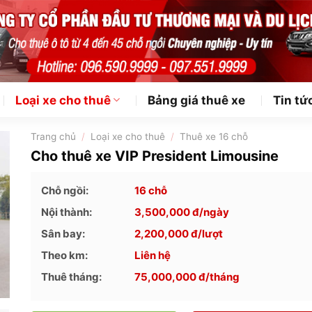
Loại xe cho thuê
Bảng giá thuê xe
Tin tứ
Trang chủ
/
Loại xe cho thuê
/
Thuê xe 16 chỗ
Cho thuê xe VIP President Limousine
Chỗ ngồi:
16 chỗ
Nội thành:
3,500,000
đ/ngày
Sân bay:
2,200,000
đ/lượt
Theo km:
Liên hệ
Thuê tháng:
75,000,000
đ/tháng