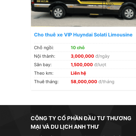
Cho thuê xe VIP Huyndai Solati Limousine
10 chỗ
Chỗ ngồi:
10 chỗ
Nội thành:
3,000,000
đ/ngày
Sân bay:
1,500,000
đ/lượt
Theo km:
Liên hệ
Thuê tháng:
58,000,000
đ/tháng
CÔNG TY CỔ PHẦN ĐẦU TƯ THƯƠNG
MẠI VÀ DU LỊCH ANH THƯ