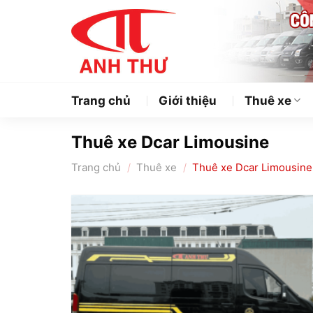
Chuyển
đến
nội
dung
Trang chủ
Giới thiệu
Thuê xe
Thuê xe Dcar Limousine
Trang chủ
/
Thuê xe
/
Thuê xe Dcar Limousine