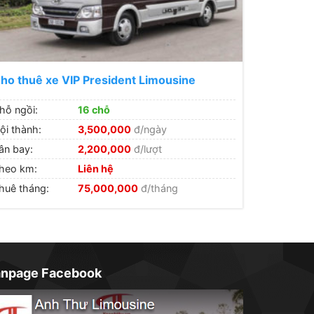
ho thuê xe VIP President Limousine
hỗ ngồi:
16 chỗ
ội thành:
3,500,000
đ/ngày
ân bay:
2,200,000
đ/lượt
heo km:
Liên hệ
huê tháng:
75,000,000
đ/tháng
anpage Facebook