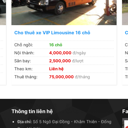
Cho thuê xe VIP Limousine 16 chỗ
C
Chỗ ngồi:
16 chỗ
C
Nội thành:
4,000,000
đ/ngày
N
Sân bay:
2,500,000
đ/lượt
S
Theo km:
Liên hệ
T
Thuê tháng:
75,000,000
đ/tháng
T
Thông tin liên hệ
F
Địa chỉ:
Số 5 Ngõ Đại Đồng - Khâm Thiên - Đống