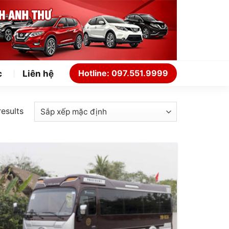
Hotline: 097.551.9999
c
Liên hệ
results