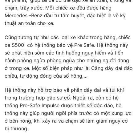
và phanh, giúp lái xe có thể đậu xe an toàn, không va
chạm, trầy xước. Mỗi chiếc xe đều được hãng
Mercedes -Benz đầu tư tâm huyết, đặc biệt là về kỹ
thuật an toàn cho xe.
Cũng tương tự như các loại xe khác trong hãng, chiếc
xe S500 có hệ thống bảo vệ Pre Safe. Hệ thống này
sẽ phát hiện sớm các tình huống nguy hiểm và tiến
hành phòng ngừa phòng ngừa cho những người đang
ở trong xe. Một số biện pháp như là: Căng dây đai đảo
chiều, tự động đóng cửa sổ hông,…
Hệ thống này hỗ trợ bảo vệ phần dây đai và túi khí
trong trường hợp gặp sự cố. Ngoài ra, còn có hệ
thống Pre-Safe Impulse được thiết kế độc đáo, hệ
thống này giúp người ngồi phía trước có một xung lực
ở bên hông, khi xảy ra va chạm sẽ làm giảm nguy cơ
bị thương.