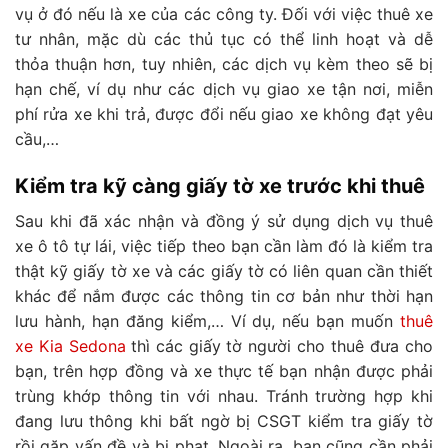
vụ ở đó nếu là xe của các công ty. Đối với việc thuê xe
tư nhân, mặc dù các thủ tục có thể linh hoạt và dễ
thỏa thuận hơn, tuy nhiên, các dịch vụ kèm theo sẽ bị
hạn chế, ví dụ như các dịch vụ giao xe tận nơi, miễn
phí rửa xe khi trả, được đổi nếu giao xe không đạt yêu
cầu,…
Kiểm tra kỹ càng giấy tờ xe trước khi thuê
Sau khi đã xác nhận và đồng ý sử dụng dịch vụ thuê
xe ô tô
tự lái, việc tiếp theo bạn cần làm đó là kiểm tra
thật kỹ giấy tờ xe và các giấy tờ có liên quan cần thiết
khác để nắm được các thông tin cơ bản như thời hạn
lưu hành, hạn đăng kiểm,… Ví dụ, nếu bạn muốn
thuê
xe Kia Sedona
thì các giấy tờ người cho thuê đưa cho
bạn, trên hợp đồng và xe thực tế bạn nhận được phải
trùng khớp thông tin với nhau. Tránh trường hợp khi
đang lưu thông khi bất ngờ bị CSGT kiểm tra giấy tờ
rồi gặp vấn đề và bị phạt. Ngoài ra, bạn cũng cần phải