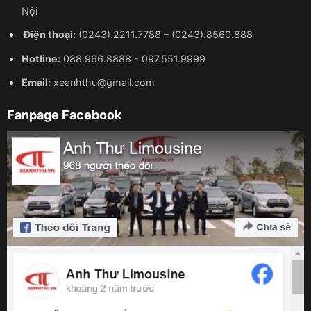
Nội
Điện thoại:
(0243).2211.7788
–
(0243).8560.888
Hotline:
088.966.8888
-
097.551.9999
Email:
xeanhthu@gmail.com
Fanpage Facebook