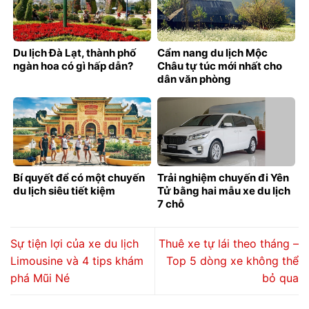
Du lịch Đà Lạt, thành phố
Cẩm nang du lịch Mộc
ngàn hoa có gì hấp dẫn?
Châu tự túc mới nhất cho
dân văn phòng
Bí quyết để có một chuyến
Trải nghiệm chuyến đi Yên
du lịch siêu tiết kiệm
Tử bằng hai mẫu xe du lịch
7 chỗ
Sự tiện lợi của xe du lịch
Thuê xe tự lái theo tháng –
Limousine và 4 tips khám
Top 5 dòng xe không thể
phá Mũi Né
bỏ qua