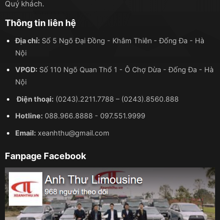
Quý khách.
Thông tin liên hệ
Địa chỉ:
Số 5 Ngõ Đại Đồng - Khâm Thiên - Đống Đa - Hà
Nội
VPGD:
Số 110 Ngõ Quan Thổ 1 - Ô Chợ Dừa - Đống Đa - Hà
Nội
Điện thoại:
(0243).2211.7788
–
(0243).8560.888
Hotline:
088.966.8888
-
097.551.9999
Email:
xeanhthu@gmail.com
Fanpage Facebook