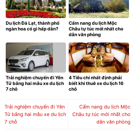
Du lịch Đà Lạt, thành phố
Cẩm nang du lịch Mộc
ngàn hoa có gì hấp dẫn?
Châu tự túc mới nhất cho
dân văn phòng
Trải nghiệm chuyến đi Yên
4 Tiêu chí nhất định phải
Tử bằng hai mẫu xe du lịch
biết khi thuê xe du lịch 16
7 chỗ
chỗ
Trải nghiệm chuyến đi Yên
Cẩm nang du lịch Mộc
Tử bằng hai mẫu xe du lịch
Châu tự túc mới nhất cho
7 chỗ
dân văn phòng