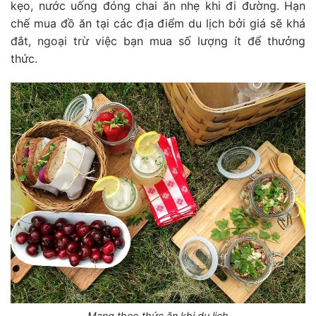
kẹo, nước uống đóng chai ăn nhẹ khi đi đường. Hạn
chế mua đồ ăn tại các địa điểm du lịch bởi giá sẽ khá
đắt, ngoại trừ việc bạn mua số lượng ít để thưởng
thức.
Mang theo thức ăn khi du lịch