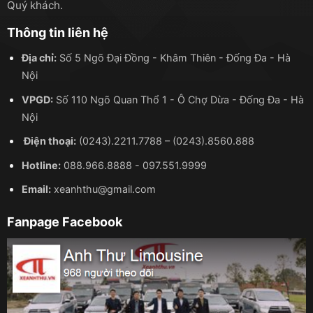
Quý khách.
Thông tin liên hệ
Địa chỉ:
Số 5 Ngõ Đại Đồng - Khâm Thiên - Đống Đa - Hà
Nội
VPGD:
Số 110 Ngõ Quan Thổ 1 - Ô Chợ Dừa - Đống Đa - Hà
Nội
Điện thoại:
(0243).2211.7788
–
(0243).8560.888
Hotline:
088.966.8888
-
097.551.9999
Email:
xeanhthu@gmail.com
Fanpage Facebook