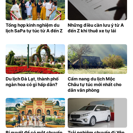
Tổng hợp kinh nghiệm du
Những điều cần lưu ý từ A
lịch SaPa tự túc từ A đến Z
đến Z khi thuê xe tự lái
Du lịch Đà Lạt, thành phố
Cẩm nang du lịch Mộc
ngàn hoa có gì hấp dẫn?
Châu tự túc mới nhất cho
dân văn phòng
Bí quyết để có một chuyến
Trải nghiệm chuyến đi Yên