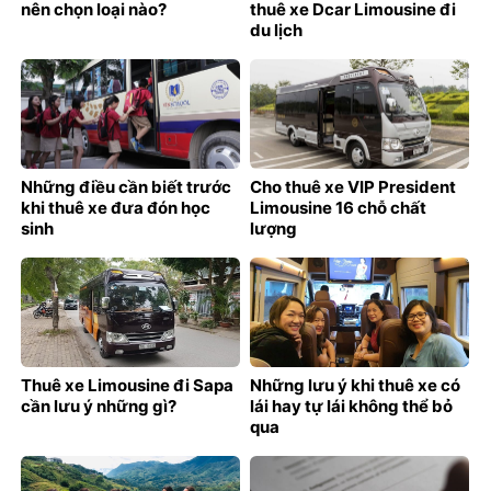
nên chọn loại nào?
thuê xe Dcar Limousine đi
du lịch
Những điều cần biết trước
Cho thuê xe VIP President
khi thuê xe đưa đón học
Limousine 16 chỗ chất
sinh
lượng
Thuê xe Limousine đi Sapa
Những lưu ý khi thuê xe có
cần lưu ý những gì?
lái hay tự lái không thể bỏ
qua