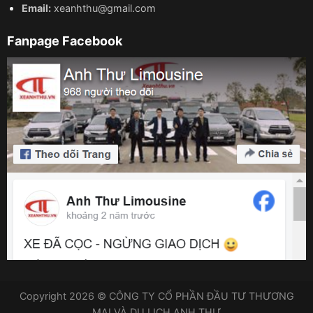
Email:
xeanhthu@gmail.com
Fanpage Facebook
Copyright 2026 © CÔNG TY CỔ PHẦN ĐẦU TƯ THƯƠNG
MẠI VÀ DU LỊCH ANH THƯ