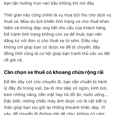
bạn tận hưởng trọn vẹn bầu không khí nơi đây.
Thời gian này cũng chính là vụ mùa bội thu cho dịch vụ
thuê xe. Mùa du lịch khiến tình trạng xe cho thuê khan
hiếm và không đáp ứng hết nhu cầu của khách hàng.
Để tránh tình trạng không còn xe để thuê, bạn nên
đăng ký với đơn vị cho thuê xe từ sớm. Điều này
không chỉ giúp bạn có được xe để di chuyển, đây
đồng thời cũng là cơ hội giúp bạn tranh thủ các ưu đãi
về giá cả.
Cần chọn xe thuê có khoang chứa rộng rãi
Để lên dây cót cho chuyến đi, bạn cần chuẩn bị hành
lý đầy đủ trong vali, ba-lô như dép xỏ ngón, kính bơi,
kem chống nắng, tiền mặt hay túi đồ ăn, nước uống…
Đặc biệt, những chiếc máy ảnh được coi là vật bất ly
thân giúp bạn lưu giữ lại những khoảnh khắc đẹp. Vì
vậy, để chuyến đi đường dài dễ chịu, không có cảm