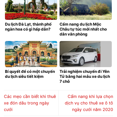
Du lịch Đà Lạt, thành phố
Cẩm nang du lịch Mộc
ngàn hoa có gì hấp dẫn?
Châu tự túc mới nhất cho
dân văn phòng
Bí quyết để có một chuyến
Trải nghiệm chuyến đi Yên
du lịch siêu tiết kiệm
Tử bằng hai mẫu xe du lịch
7 chỗ
Các mẹo cần biết khi thuê
Cẩm nang khi lựa chọn
xe đón dâu trong ngày
dịch vụ cho thuê xe ô tô
cưới
ngày cưới năm 2020