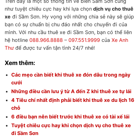
Trên đây là một số thông tin về biển Sầm Sơn cũng
như tuyệt chiêu
cực hay khi lựa chọn
dịch vụ cho thuê
xe
đi Sầm Sơn
. Hy vọng với những chia sẻ này sẽ giúp
bạn có sự chuẩn bị chu đáo nhất cho chuyến đi của
mình. Với nhu cầu thuê xe đi Sầm Sơn, bạn có thể liên
hệ hotline
088.966.8888
–
097.551.9999
của
Xe Anh
Thư
để được tư vấn tận tình 24/7 nhé!
Xem thêm:
Các mẹo cần biết khi thuê xe đón dâu trong ngày
cưới
Những điều cần lưu ý từ A đến Z khi thuê xe tự lái
4 Tiêu chí nhất định phải biết khi thuê xe du lịch 16
chỗ
6 điều bạn nên biết trước khi thuê xe có tài xế lái
Tuyệt chiêu cực hay khi chọn dịch vụ cho thuê xe
đi Sầm Sơn