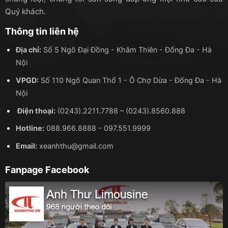
Quý khách.
Thông tin liên hệ
Địa chỉ:
Số 5 Ngõ Đại Đồng - Khâm Thiên - Đống Đa - Hà
Nội
VPGD:
Số 110 Ngõ Quan Thổ 1 - Ô Chợ Dừa - Đống Đa - Hà
Nội
Điện thoại:
(0243).2211.7788
–
(0243).8560.888
Hotline:
088.966.8888
-
097.551.9999
Email:
xeanhthu@gmail.com
Fanpage Facebook