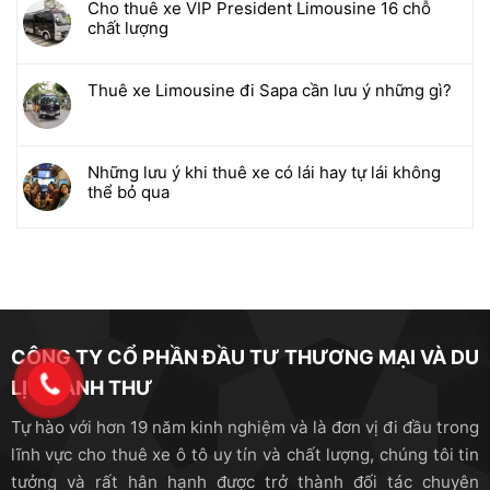
Cho thuê xe VIP President Limousine 16 chỗ
chất lượng
Thuê xe Limousine đi Sapa cần lưu ý những gì?
Những lưu ý khi thuê xe có lái hay tự lái không
thể bỏ qua
CÔNG TY CỔ PHẦN ĐẦU TƯ THƯƠNG MẠI VÀ DU
LỊCH ANH THƯ
Tự hào với hơn 19 năm kinh nghiệm và là đơn vị đi đầu trong
lĩnh vực cho thuê xe ô tô uy tín và chất lượng, chúng tôi tin
tưởng và rất hân hạnh được trở thành đối tác chuyên