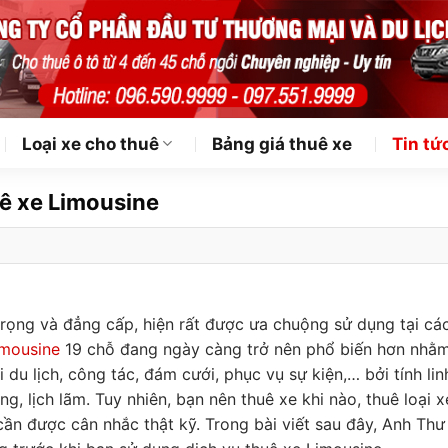
Loại xe cho thuê
Bảng giá thuê xe
Tin tứ
uê xe Limousine
rọng và đẳng cấp, hiện rất được ưa chuộng sử dụng tại cá
imousine
19 chỗ đang ngày càng trở nên phổ biến hơn nhằ
u lịch, công tác, đám cưới, phục vụ sự kiện,… bởi tính lin
g, lịch lãm. Tuy nhiên, bạn nên thuê xe khi nào, thuê loại xe
cần được cân nhắc thật kỹ. Trong bài viết sau đây, Anh Thư