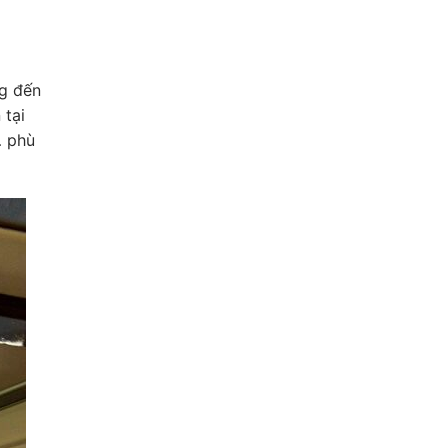
ng đến
 tại
… phù