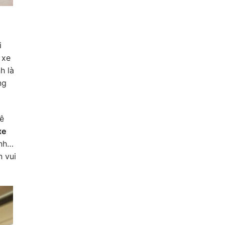
i
 xe
h là
ng
uê
xe
ạnh…
n vui