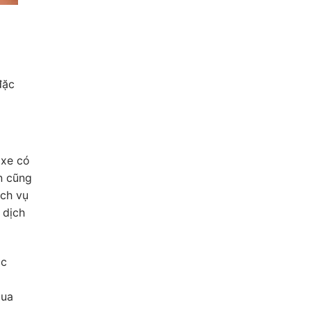
đặc
 xe có
n cũng
ịch vụ
 dịch
ác
qua