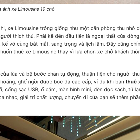
h ảnh xe Limousine 19 chỗ
ghi, xe Limousine trông giống như một căn phòng thu nhỏ d
ười thích thú. Phải kể đến đầu tiên là ngoại thất của dòng
 kế vô cùng bắt mắt, sang trọng và lịch lãm. Đây cũng chín
 muốn
thuê xe Limousine thay vì lựa chọn xe chở khách thô
bị cửa lùa và bệ bước chân tự động, thuận tiện cho người th
 thoáng, ghế ngồi được bọc da cao cấp, ví dụ khi bạn
thuê 
fi, cổng sạc USB, ổ cắm, màn hình mini, đèn đọc sách, tủ l
a nhạc, giải trí chất lượng, chuyến đi của bạn sẽ thêm phầ