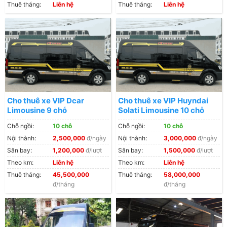
Thuê tháng:
Liên hệ
Thuê tháng:
Liên hệ
Cho thuê xe VIP Dcar
Cho thuê xe VIP Huyndai
Limousine 9 chỗ
Solati Limousine 10 chỗ
Chỗ ngồi:
10 chỗ
Chỗ ngồi:
10 chỗ
Nội thành:
2,500,000
đ/ngày
Nội thành:
3,000,000
đ/ngày
Sân bay:
1,200,000
đ/lượt
Sân bay:
1,500,000
đ/lượt
Theo km:
Liên hệ
Theo km:
Liên hệ
Thuê tháng:
45,500,000
Thuê tháng:
58,000,000
đ/tháng
đ/tháng