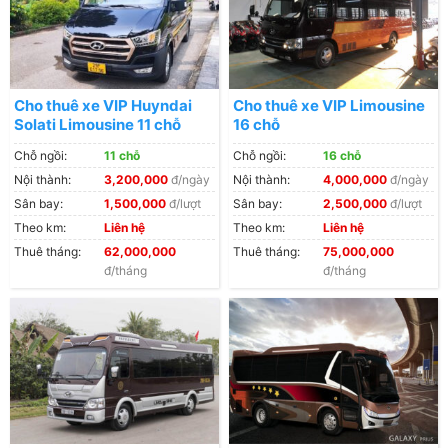
Cho thuê xe VIP Huyndai
Cho thuê xe VIP Limousine
Solati Limousine 11 chỗ
16 chỗ
Chỗ ngồi:
11 chỗ
Chỗ ngồi:
16 chỗ
Nội thành:
3,200,000
đ/ngày
Nội thành:
4,000,000
đ/ngày
Sân bay:
1,500,000
đ/lượt
Sân bay:
2,500,000
đ/lượt
Theo km:
Liên hệ
Theo km:
Liên hệ
Thuê tháng:
62,000,000
Thuê tháng:
75,000,000
đ/tháng
đ/tháng