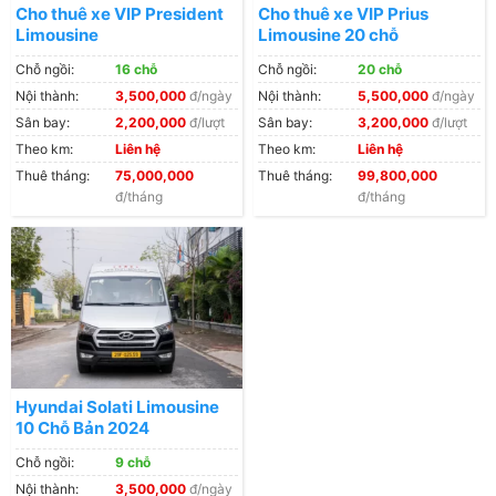
Cho thuê xe VIP President
Cho thuê xe VIP Prius
Limousine
Limousine 20 chỗ
Chỗ ngồi:
16 chỗ
Chỗ ngồi:
20 chỗ
Nội thành:
3,500,000
đ/ngày
Nội thành:
5,500,000
đ/ngày
Sân bay:
2,200,000
đ/lượt
Sân bay:
3,200,000
đ/lượt
Theo km:
Liên hệ
Theo km:
Liên hệ
Thuê tháng:
75,000,000
Thuê tháng:
99,800,000
đ/tháng
đ/tháng
Hyundai Solati Limousine
10 Chỗ Bản 2024
Chỗ ngồi:
9 chỗ
Nội thành:
3,500,000
đ/ngày