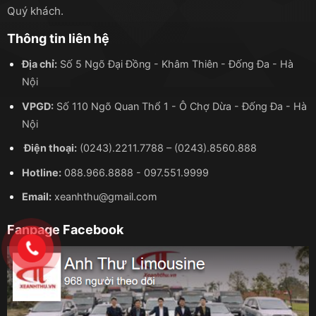
Quý khách.
Thông tin liên hệ
Địa chỉ:
Số 5 Ngõ Đại Đồng - Khâm Thiên - Đống Đa - Hà
Nội
VPGD:
Số 110 Ngõ Quan Thổ 1 - Ô Chợ Dừa - Đống Đa - Hà
Nội
Điện thoại:
(0243).2211.7788
–
(0243).8560.888
Hotline:
088.966.8888
-
097.551.9999
Email:
xeanhthu@gmail.com
Fanpage Facebook