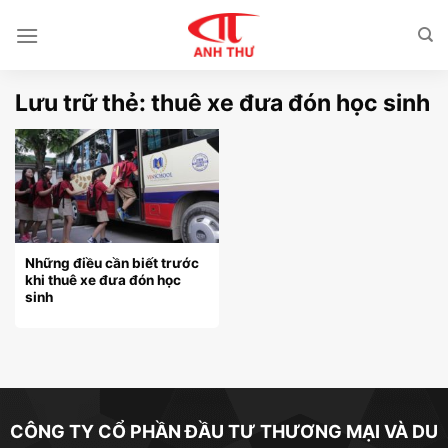
Chuyển
đến
nội
dung
Lưu trữ thẻ:
thuê xe đưa đón học sinh
Những điều cần biết trước
khi thuê xe đưa đón học
sinh
CÔNG TY CỔ PHẦN ĐẦU TƯ THƯƠNG MẠI VÀ DU