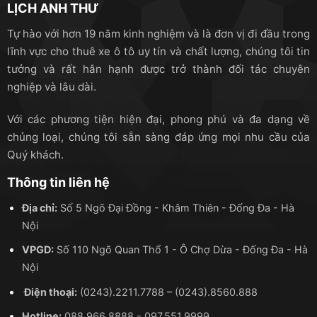
LỊCH ANH THƯ
Tự hào với hơn 19 năm kinh nghiệm và là đơn vị đi đầu trong
lĩnh vực cho thuê xe ô tô uy tín và chất lượng, chúng tôi tin
tưởng và rất hân hạnh được trở thành đối tác chuyên
nghiệp và lâu dài.
Với các phương tiện hiện đại, phong phú và đa dạng về
chủng loại, chúng tôi sẵn sàng đáp ứng mọi nhu cầu của
Quý khách.
Thông tin liên hệ
Địa chỉ:
Số 5 Ngõ Đại Đồng - Khâm Thiên - Đống Đa - Hà
Nội
VPGD:
Số 110 Ngõ Quan Thổ 1 - Ô Chợ Dừa - Đống Đa - Hà
Nội
Điện thoại:
(0243).2211.7788
–
(0243).8560.888
Hotline:
088.966.8888
-
097.551.9999