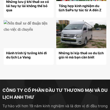
Những lưu ý khi thuê xe có
lái hay tự lái không thể bỏ
Tổng hợp kinh nghiệm du
qua
lịch SaPa tự túc từ A đến Z
Hành trình lý tưởng khi đi
Những bí kíp thuê xe du lịch
du lịch La Vang
giá rẻ mà bạn cần biết
CÔNG TY CỔ PHẦN ĐẦU TƯ THƯƠNG MẠI VÀ DU
LỊCH ANH THƯ
Tự hào với hơn 19 năm kinh nghiệm và là đơn vị đi đầu trong