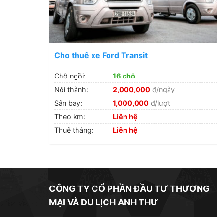
Cho thuê xe Ford Transit
Chỗ ngồi:
16 chỗ
Nội thành:
2,000,000
đ/ngày
Sân bay:
1,000,000
đ/lượt
Theo km:
Liên hệ
Thuê tháng:
Liên hệ
CÔNG TY CỔ PHẦN ĐẦU TƯ THƯƠNG
MẠI VÀ DU LỊCH ANH THƯ