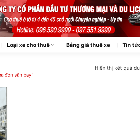
Loại xe cho thuê
Bảng giá thuê xe
Tin tứ
Hiển thị kết quả du
a đón sân bay”