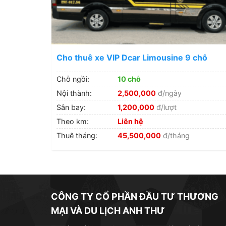
Cho thuê xe VIP Dcar Limousine 9 chỗ
Chỗ ngồi:
10 chỗ
Nội thành:
2,500,000
đ/ngày
Sân bay:
1,200,000
đ/lượt
Theo km:
Liên hệ
Thuê tháng:
45,500,000
đ/tháng
CÔNG TY CỔ PHẦN ĐẦU TƯ THƯƠNG
MẠI VÀ DU LỊCH ANH THƯ