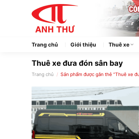
Chuyển
đến
nội
dung
Trang chủ
Giới thiệu
Thuê xe
Thuê xe đưa đón sân bay
Trang chủ
/
Sản phẩm được gắn thẻ “Thuê xe đư