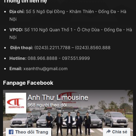
Thông tin liên hệ
Địa chỉ:
Số 5 Ngõ Đại Đồng - Khâm Thiên - Đống Đa - Hà
Nội
VPGD:
Số 110 Ngõ Quan Thổ 1 - Ô Chợ Dừa - Đống Đa - Hà
Nội
Điện thoại:
(0243).2211.7788
–
(0243).8560.888
Hotline:
088.966.8888
-
097.551.9999
Email:
xeanhthu@gmail.com
Fanpage Facebook