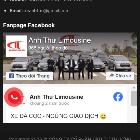
Email:
xeanhthu@gmail.com
Fanpage Facebook
Copyright 2026 © CÔNG TY CỔ PHẦN ĐẦU TƯ THƯƠNG