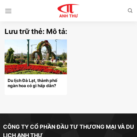
Chuyển
đến
nội
dung
Lưu trữ thẻ:
Mô tả:
Du lịch Đà Lạt, thành phố
ngàn hoa có gì hấp dẫn?
CÔNG TY CỔ PHẦN ĐẦU TƯ THƯƠNG MẠI VÀ DU
LỊCH ANH THƯ