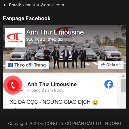
Email:
xeanhthu@gmail.com
Fanpage Facebook
Copyright 2026 © CÔNG TY CỔ PHẦN ĐẦU TƯ THƯƠNG