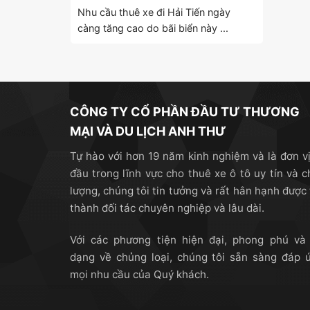
Nhu cầu thuê xe đi Hải Tiến ngày
càng tăng cao do bãi biển này ...
CÔNG TY CỔ PHẦN ĐẦU TƯ THƯƠNG
MẠI VÀ DU LỊCH ANH THƯ
Tự hào với hơn 19 năm kinh nghiệm và là đơn vị
đầu trong lĩnh vực cho thuê xe ô tô uy tín và c
lượng, chúng tôi tin tưởng và rất hân hạnh được 
thành đối tác chuyên nghiệp và lâu dài.
Với các phương tiện hiện đại, phong phú và
dạng về chủng loại, chúng tôi sẵn sàng đáp 
mọi nhu cầu của Quý khách.