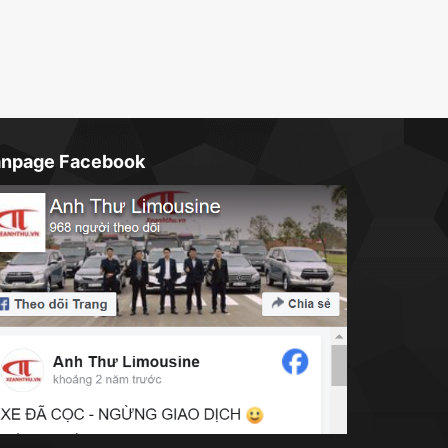
anpage Facebook