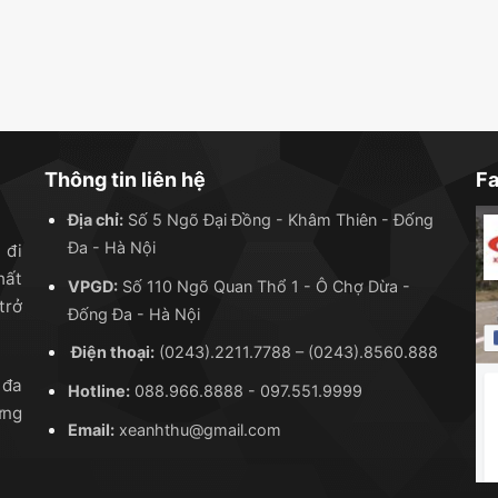
Thông tin liên hệ
F
Địa chỉ:
Số 5 Ngõ Đại Đồng - Khâm Thiên - Đống
Đa - Hà Nội
 đi
hất
VPGD:
Số 110 Ngõ Quan Thổ 1 - Ô Chợ Dừa -
trở
Đống Đa - Hà Nội
Điện thoại:
(0243).2211.7788
–
(0243).8560.888
 đa
Hotline:
088.966.8888
-
097.551.9999
ứng
Email:
xeanhthu@gmail.com