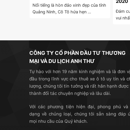
2020
Nổi tiếng là hòn đảo xinh đẹp của tỉnh
Đám cư
Quảng Ninh, Cô Tô hứa hẹn ...
vui nhấ
CÔNG TY CỔ PHẦN ĐẦU TƯ THƯƠNG
MẠI VÀ DU LỊCH ANH THƯ
Tự hào với hơn 19 năm kinh nghiệm và là đơn vị
đầu trong lĩnh vực cho thuê xe ô tô uy tín và c
lượng, chúng tôi tin tưởng và rất hân hạnh được 
thành đối tác chuyên nghiệp và lâu dài.
Với các phương tiện hiện đại, phong phú và
dạng về chủng loại, chúng tôi sẵn sàng đáp 
mọi nhu cầu của Quý khách.