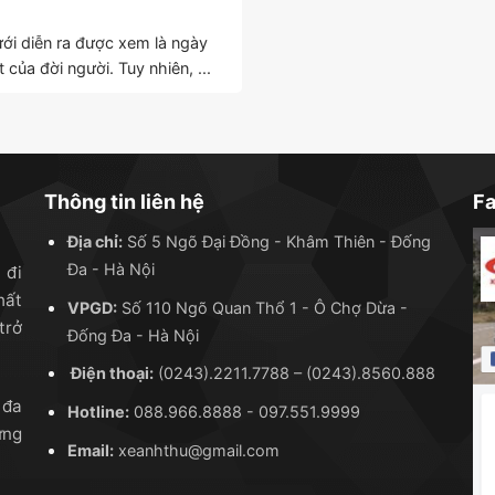
ới diễn ra được xem là ngày
t của đời người. Tuy nhiên, ...
Thông tin liên hệ
F
Địa chỉ:
Số 5 Ngõ Đại Đồng - Khâm Thiên - Đống
Đa - Hà Nội
 đi
hất
VPGD:
Số 110 Ngõ Quan Thổ 1 - Ô Chợ Dừa -
trở
Đống Đa - Hà Nội
Điện thoại:
(0243).2211.7788
–
(0243).8560.888
 đa
Hotline:
088.966.8888
-
097.551.9999
ứng
Email:
xeanhthu@gmail.com