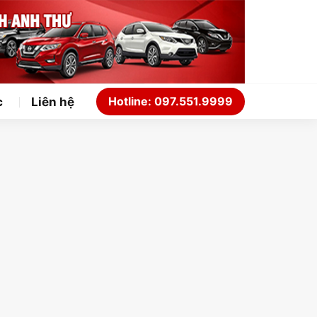
Hotline: 097.551.9999
c
Liên hệ