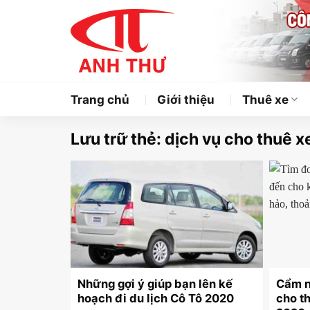
Chuyển
đến
nội
dung
Trang chủ
Giới thiệu
Thuê xe
Lưu trữ thẻ:
dịch vụ cho thuê xe
Những gợi ý giúp bạn lên kế
Cẩm n
hoạch đi du lịch Cô Tô 2020
cho t