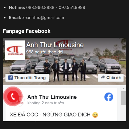
Hotline:
088.966.8888
-
097.551.9999
Email:
xeanhthu@gmail.com
Fanpage Facebook