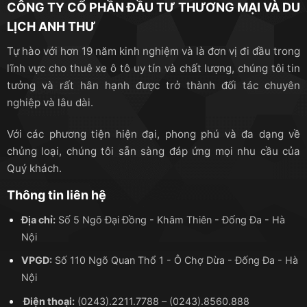
CÔNG TY CỔ PHẦN ĐẦU TƯ THƯƠNG MẠI VÀ DU
LỊCH ANH THƯ
Tự hào với hơn 19 năm kinh nghiệm và là đơn vị đi đầu trong
lĩnh vực cho thuê xe ô tô uy tín và chất lượng, chúng tôi tin
tưởng và rất hân hạnh được trở thành đối tác chuyên
nghiệp và lâu dài.
Với các phương tiện hiện đại, phong phú và đa dạng về
chủng loại, chúng tôi sẵn sàng đáp ứng mọi nhu cầu của
Quý khách.
Thông tin liên hệ
Địa chỉ:
Số 5 Ngõ Đại Đồng - Khâm Thiên - Đống Đa - Hà
Nội
VPGD:
Số 110 Ngõ Quan Thổ 1 - Ô Chợ Dừa - Đống Đa - Hà
Nội
Điện thoại:
(0243).2211.7788
–
(0243).8560.888