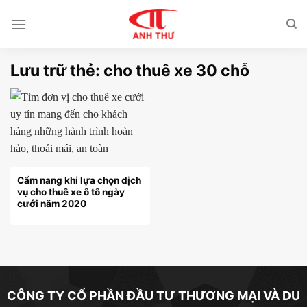
Chuyển
đến
nội
dung
Lưu trữ thẻ:
cho thuê xe 30 chỗ
Cẩm nang khi lựa chọn dịch
vụ cho thuê xe ô tô ngày
cưới năm 2020
CÔNG TY CỔ PHẦN ĐẦU TƯ THƯƠNG MẠI VÀ DU